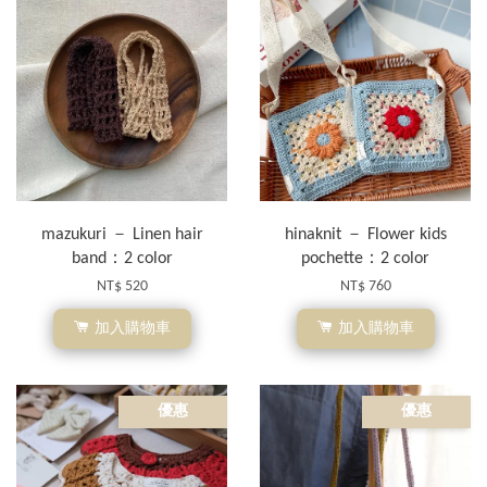
mazukuri － Linen hair
hinaknit － Flower kids
band：2 color
pochette：2 color
NT$ 520
NT$ 760
加入購物車
加入購物車
優惠
優惠