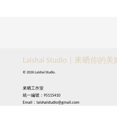
Laishai Studio｜來晒你
© 2026 Laishai Studio.
來晒工作室
統一編號：95115410
Email：laishaistudio@gmail.com