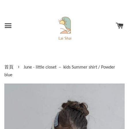
›
首頁
June - little closet － kids Summer shirt / Powder
blue