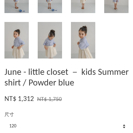
June - little closet － kids Summer
shirt / Powder blue
NT$ 1,312
NT$ 1,750
尺寸