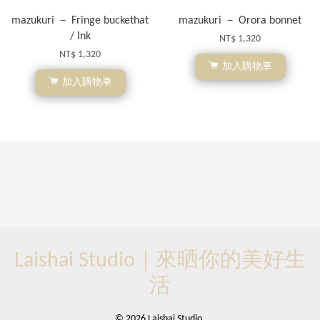
mazukuri － Fringe buckethat
mazukuri － Orora bonnet
/ Ink
NT$ 1,320
NT$ 1,320
加入購物車
加入購物車
Laishai Studio｜來晒你的美好生
活
© 2026 Laishai Studio.