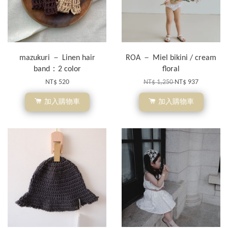
mazukuri － Linen hair
ROA － Miel bikini / cream
band：2 color
floral
NT$ 520
NT$ 1,250
NT$ 937
加入購物車
加入購物車